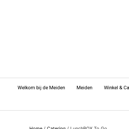
Welkom bij de Meiden
Meiden
Winkel & C
Home
/
Catering
/ LunchBOX To Go